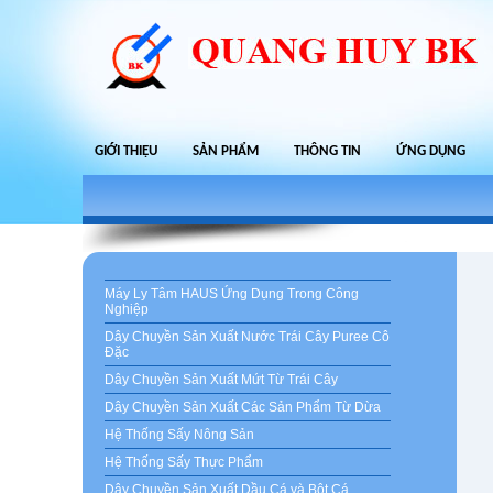
GIỚI THIỆU
SẢN PHẨM
THÔNG TIN
ỨNG DỤNG
Máy Ly Tâm HAUS Ứng Dụng Trong Công
Nghiệp
Dây Chuyền Sản Xuất Nước Trái Cây Puree Cô
Đặc
Dây Chuyền Sản Xuất Mứt Từ Trái Cây
Dây Chuyền Sản Xuất Các Sản Phẩm Từ Dừa
Hệ Thống Sấy Nông Sản
Hệ Thống Sấy Thực Phẩm
Dây Chuyền Sản Xuất Dầu Cá và Bột Cá