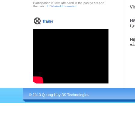
Participation in fairs attended in the past years and
the new...
+ Detailed Information
Vi
Hệ
Trailer
tự
Hệ
và
© 2013 Quang Huy BK Technologies