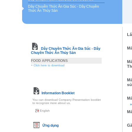
Dây Chuyền Thức Ăn Gia Súc - Dây Chuyền
Thức Ăn Thủy Sản
Lắ
Má
Dây Chuyền Thức Ăn Gia Súc - Dây
Chuyền Thức Ăn Thủy Sản
FOOD APPLICATIONS
Má
+ Click here to download
Th
Má
sú
Information Booklet
Má
You can download Company Presentation booklet
to recognize more about us.
English
Má
Gà
Ứng dụng