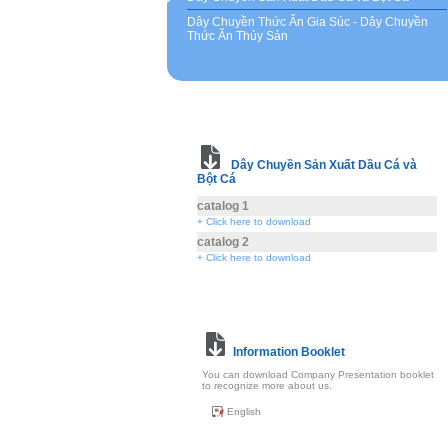
Dây Chuyền Thức Ăn Gia Súc - Dây Chuyền
Thức Ăn Thủy Sản
Dây Chuyền Sản Xuất Dầu Cá và
Bột Cá
catalog 1
+ Click here to download
catalog 2
+ Click here to download
Information Booklet
You can download Company Presentation booklet
to recognize more about us.
English