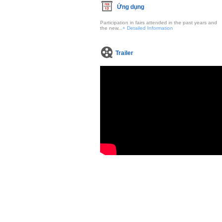
Ứng dụng
Participation in fairs attended in the past years and
the new...
+ Detailed Information
Trailer