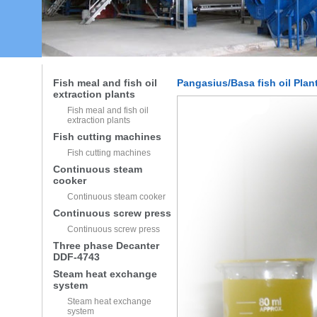
Fish meal and fish oil
Pangasius/Basa fish oil Plan
extraction plants
Fish meal and fish oil
extraction plants
Fish cutting machines
Fish cutting machines
Continuous steam
cooker
Continuous steam cooker
Continuous screw press
Continuous screw press
Three phase Decanter
DDF-4743
Steam heat exchange
system
Steam heat exchange
system