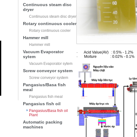
Continuous steam disc
dryer
Continuous steam disc dryer
Rotary continuous cooler
Rotary continuous cooler
Hammer mill
Hammer mill
Vacuum Evaporator
· Acid Value(AV) : 0.5% - 1.2%
sytem
· Moiture : 0.02% - 0.1%
Vacuum Evaporator sytem
Screw conveyor system
Screw conveyor system
Pangasius/Basa fish
meal
Pangasius fish meal
Pangasius fish oil
Pangasius/Basa fish oil
Plant
Automatic packing
machines