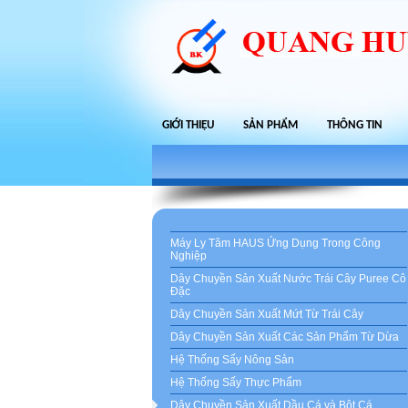
GIỚI THIỆU
SẢN PHẨM
THÔNG TIN
Máy Ly Tâm HAUS Ứng Dụng Trong Công
Nghiệp
Dây Chuyền Sản Xuất Nước Trái Cây Puree Cô
Đặc
Dây Chuyền Sản Xuất Mứt Từ Trái Cây
Dây Chuyền Sản Xuất Các Sản Phẩm Từ Dừa
Hệ Thống Sấy Nông Sản
Hệ Thống Sấy Thực Phẩm
Dây Chuyền Sản Xuất Dầu Cá và Bột Cá