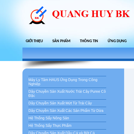
GIỚI THIỆU
SẢN PHẨM
THÔNG TIN
ỨNG DỤNG
Máy Ly Tâm HAUS Ứng Dụng Trong Công
Nghiệp
Dây Chuyền Sản Xuất Nước Trái Cây Puree Cô
Đặc
Dây Chuyền Sản Xuất Mứt Từ Trái Cây
Dây Chuyền Sản Xuất Các Sản Phẩm Từ Dừa
Hệ Thống Sấy Nông Sản
Hệ Thống Sấy Thực Phẩm
Dây Chuyền Sản Xuất Dầu Cá và Bột Cá