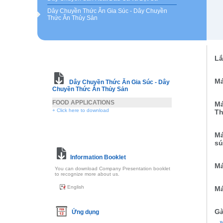
Dây Chuyền Thức Ăn Gia Súc - Dây Chuyền
Thức Ăn Thủy Sản
Lắ
Má
Dây Chuyền Thức Ăn Gia Súc - Dây
Chuyền Thức Ăn Thủy Sản
FOOD APPLICATIONS
Má
+ Click here to download
Th
Má
sú
Information Booklet
Má
You can download Company Presentation booklet
to recognize more about us.
English
Má
Gà
Ứng dụng